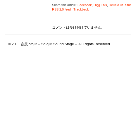
Share this article:
Facebook
,
Digg This
,
Del.icio.us
,
Stu
RSS 2.0 feed
|
Trackback
コメントは受け付けていません。
© 2011 音尻 otojiri – Shiojiri Sound Stage –. All Rights Reserved.