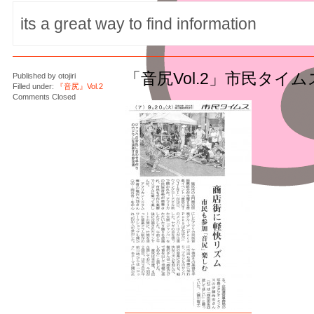
「音尻Vol.2」市民タイ
Published by
otojiri
Filled under:
『音尻』Vol.2
Comments Closed